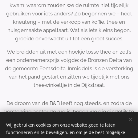
kwam: waarom zouden we de ruimte niet tijdelijk
gebruiken voor iets anders? Zo begonnen we – heel
kneuterig – met de verkoop van koffie, thee en
huisgemaakte appeltaart. Wat als iets kleins begon,
groeide onverwacht uit tot een groot succes.
We breidden uit met een hoekje losse thee en zelfs
een ondernemersprijs volgde: de Bronzen Delta van
de gemeente Eemsdelta. Inmiddels is de versterking
van het pand gestart en zitten we tijdelijk met ons
theewinkeltje in de Dijkstraat.
De droom van de B&B leeft nog steeds, en zodra de
versterking achter de rug is, hopen we die eindelijk te
kunnen realiseren. Ondertussen schenken we koffie op
Wij gebruiken cookies om onze website goed te laten
locatie vanuit onze zelf omgebouwde Citroën
functioneren en te beveiligen, en om je de best mogelijke
Acadiane – een koffiekar die perfect past bij ons