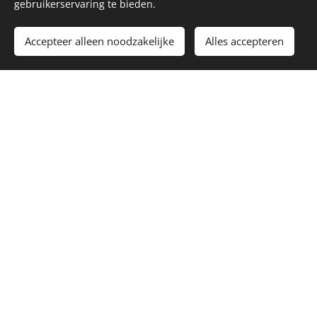
gebruikerservaring te bieden.
verhaal.
Accepteer alleen noodzakelijke
Alles accepteren
Wie zijn wij?